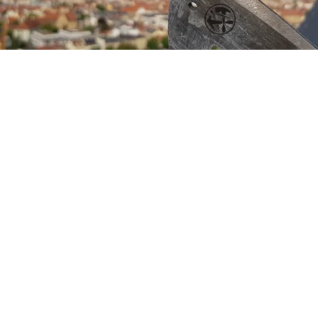
hüringer Schiefer an Giebel genagelt - 
Concordstrasse Bamberg
Kleine Baustelle im Herzen von Bamberg. Hier sind wir als 
Subunternehmer für eine große Schieferdecker-Firma aus dem 
Großraum von Bamberg tätig.