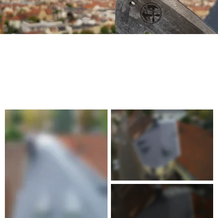
Schieferdeckung - Schuppendeckung - 
Theis Böger - Gernsbach
Toller Auftrag im schönen Gernsdorf. Schuppendeckung mit 
Schiefer der 
Firma Theis Böger