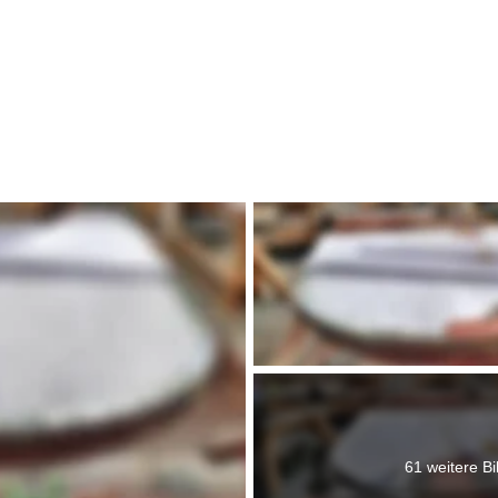
dtwappen Colditz 
61 weitere Bi