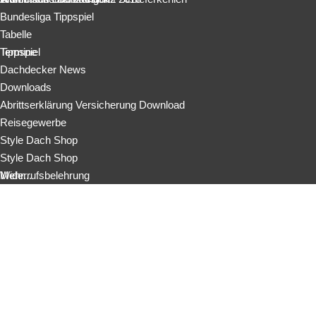
Bundesliga Tippspiel
Tabelle
Tippspiel
Termine
Dachdecker News
Downloads
Abrittserklärung Versicherung Download
Reisegewerbe
Style Dach Shop
Style Dach Shop
Widerrufsbelehrung
Mehr...
Rechtliche Informationen des Verkäufers
Anmelden
Aktuell
Bilder
Altdeutsche Schieferdeckung
Wohnhaus in Delbrück
Schiefer Schablonendeckung